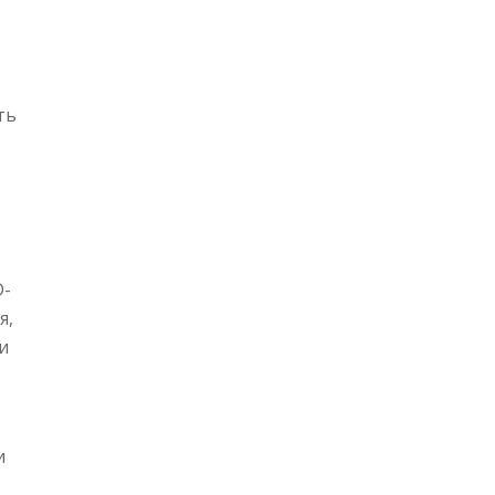
ть
D-
я,
и
и