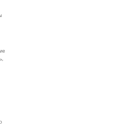
ы
ие
ь,
о