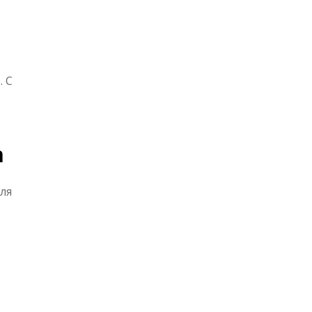
. С
n
ля