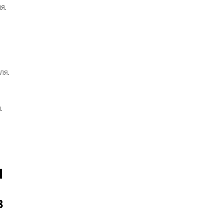
я.
ля.
.
ы
в