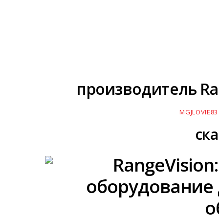
производитель Ran
MGJLOVIE83
ск
RangeVision
оборудование 
о