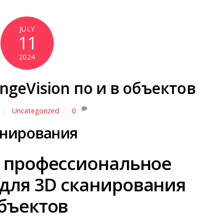
JULY
11
2024
geVision по и в объектов
Uncategorized
0
анирования
: профессиональное
для 3D сканирования
бъектов