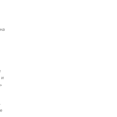
на
е
 и
ь
в
же