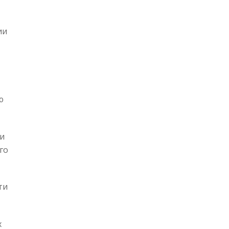
ии
ю
и
го
ти
х