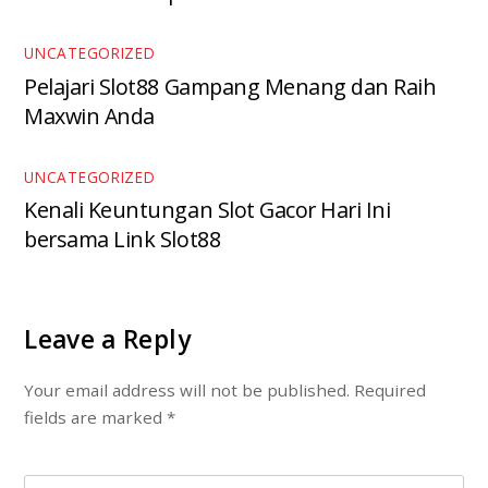
UNCATEGORIZED
Pelajari Slot88 Gampang Menang dan Raih
Maxwin Anda
UNCATEGORIZED
Kenali Keuntungan Slot Gacor Hari Ini
bersama Link Slot88
Leave a Reply
Your email address will not be published.
Required
fields are marked
*