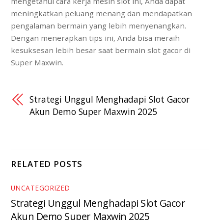
mengetahui cara kerja mesin slot ini, Anda dapat
meningkatkan peluang menang dan mendapatkan
pengalaman bermain yang lebih menyenangkan.
Dengan menerapkan tips ini, Anda bisa meraih
kesuksesan lebih besar saat bermain slot gacor di
Super Maxwin.
Strategi Unggul Menghadapi Slot Gacor
Akun Demo Super Maxwin 2025
RELATED POSTS
UNCATEGORIZED
Strategi Unggul Menghadapi Slot Gacor
Akun Demo Super Maxwin 2025