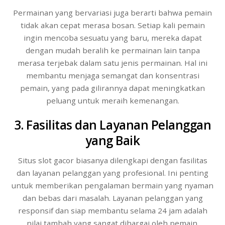
Permainan yang bervariasi juga berarti bahwa pemain
tidak akan cepat merasa bosan. Setiap kali pemain
ingin mencoba sesuatu yang baru, mereka dapat
dengan mudah beralih ke permainan lain tanpa
merasa terjebak dalam satu jenis permainan. Hal ini
membantu menjaga semangat dan konsentrasi
pemain, yang pada gilirannya dapat meningkatkan
peluang untuk meraih kemenangan.
3. Fasilitas dan Layanan Pelanggan
yang Baik
Situs slot gacor biasanya dilengkapi dengan fasilitas
dan layanan pelanggan yang profesional. Ini penting
untuk memberikan pengalaman bermain yang nyaman
dan bebas dari masalah. Layanan pelanggan yang
responsif dan siap membantu selama 24 jam adalah
nilai tambah yang sangat dihargai oleh pemain.