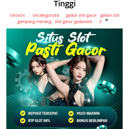
Tinggi
Uncategorized
gadun slot gacor
,
gadun slot
SINGKEK
gampang menang
,
slot gacor gadunslot
0