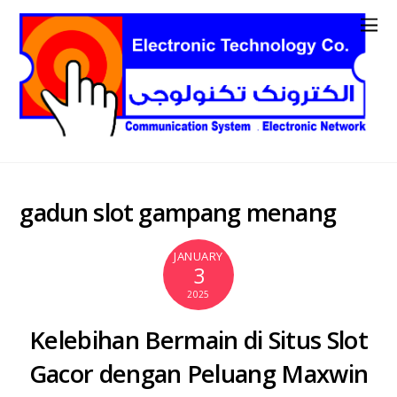
gadun slot gampang menang
JANUARY
3
2025
Kelebihan Bermain di Situs Slot
Gacor dengan Peluang Maxwin