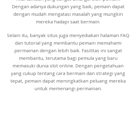
Dengan adanya dukungan yang baik, pemain dapat
dengan mudah mengatasi masalah yang mungkin
mereka hadapi saat bermain.
Selain itu, banyak situs juga menyediakan halaman FAQ
dan tutorial yang membantu pemain memahami
permainan dengan lebih baik. Fasilitas ini sangat
membantu, terutama bagi pemula yang baru
memasuki dunia slot online. Dengan pengetahuan
yang cukup tentang cara bermain dan strategi yang
tepat, pemain dapat meningkatkan peluang mereka
untuk memenangi permainan.