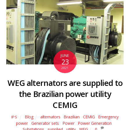
JUNE
23
2021
WEG alternators are supplied to
the Brazilian power utility
CEMIG
Blog
alternators
,
Brazilian
,
CEMIG
,
Emergency
IPS
power
,
Generator sets
,
Power
,
Power Generation
,
Substations
,
supplied
,
utility
,
WEG
0