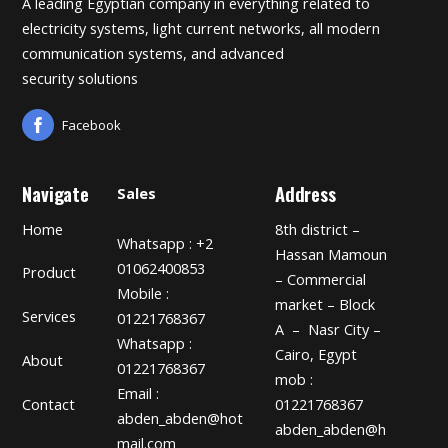
A leading Egyptian company in everything related to
electricity systems, light current networks, all modern
communication systems, and advanced
security solutions
Facebook
Navigate
Address
Sales
Home
8th district –
Whatsapp : +2
Hassan Mamoun
01062400853
Product
– Commercial
Mobile :
market – Block
Services
01221768367
A – Nasr City –
Whatsapp :
Cairo, Egypt
About
01221768367
mob :
Email :
01221768367
Contact
abden_abden@hot
abden_abden@h
mail.com