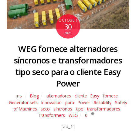
OCTOBER
30
2021
WEG fornece alternadores
síncronos e transformadores
tipo seco para o cliente Easy
Power
Blog
alternadores
,
cliente
,
Easy
,
fornece
,
IPS
Generator sets
,
Innovation
,
para
,
Power
,
Reliability
,
Safety
of Machines
,
seco
,
síncronos
,
tipo
,
transformadores
,
Transformers
,
WEG
0
[ad_1]