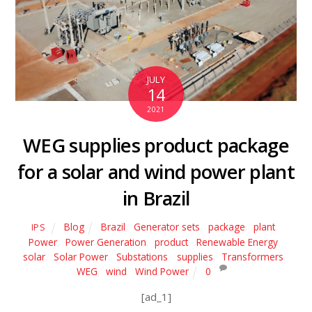
JULY
14
2021
WEG supplies product package
for a solar and wind power plant
in Brazil
Blog
Brazil
,
Generator sets
,
package
,
plant
,
IPS
Power
,
Power Generation
,
product
,
Renewable Energy
,
solar
,
Solar Power
,
Substations
,
supplies
,
Transformers
,
WEG
,
wind
,
Wind Power
0
[ad_1]