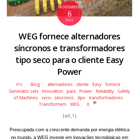
NOVEMBER
6
2021
WEG fornece alternadores
síncronos e transformadores
tipo seco para o cliente Easy
Power
Blog
alternadores
,
cliente
,
Easy
,
fornece
,
IPS
Generator sets
,
Innovation
,
para
,
Power
,
Reliability
,
Safety
of Machines
,
seco
,
síncronos
,
tipo
,
transformadores
,
Transformers
,
WEG
0
[ad_1]
Preocupada com a crescente demanda por energia elétrica
no mundo, a WEG investe em inovações tecnológicas em