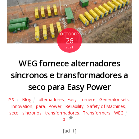
OCTOBER
26
2021
WEG fornece alternadores
síncronos e transformadores a
seco para Easy Power
Blog
alternadores
,
Easy
,
fornece
,
Generator sets
,
IPS
Innovation
,
para
,
Power
,
Reliability
,
Safety of Machines
,
seco
,
síncronos
,
transformadores
,
Transformers
,
WEG
0
[ad_1]